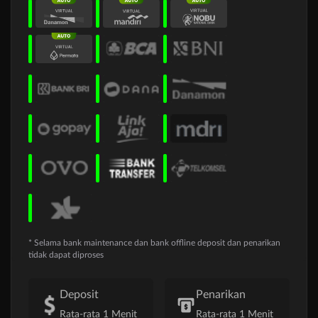
* Selama bank maintenance dan bank offline deposit dan penarikan
tidak dapat diproses
Deposit
Penarikan
Rata-rata 1 Menit
Rata-rata 1 Menit