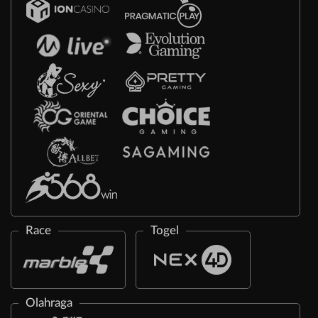
Race
Togel
Olahraga