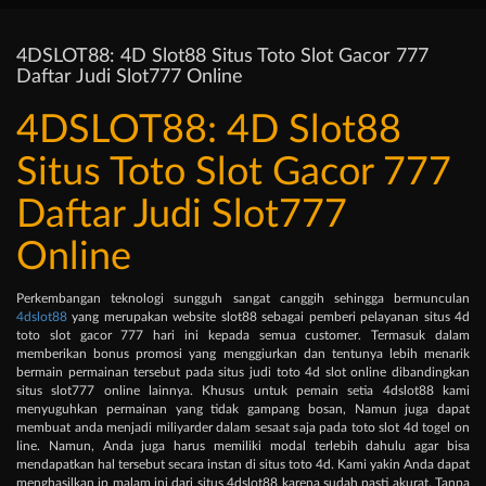
4DSLOT88: 4D Slot88 Situs Toto Slot Gacor 777
Daftar Judi Slot777 Online
4DSLOT88: 4D Slot88
Situs Toto Slot Gacor 777
Daftar Judi Slot777
Online
Perkembangan teknologi sungguh sangat canggih sehingga bermunculan
4dslot88
yang merupakan website slot88 sebagai pemberi pelayanan situs 4d
toto slot gacor 777 hari ini kepada semua customer. Termasuk dalam
memberikan bonus promosi yang menggiurkan dan tentunya lebih menarik
bermain permainan tersebut pada situs judi toto 4d slot online dibandingkan
situs slot777 online lainnya. Khusus untuk pemain setia 4dslot88 kami
menyuguhkan permainan yang tidak gampang bosan, Namun juga dapat
membuat anda menjadi miliyarder dalam sesaat saja pada toto slot 4d togel on
line. Namun, Anda juga harus memiliki modal terlebih dahulu agar bisa
mendapatkan hal tersebut secara instan di situs toto 4d. Kami yakin Anda dapat
menghasilkan jp malam ini dari situs 4dslot88 karena sudah pasti akurat. Tanpa