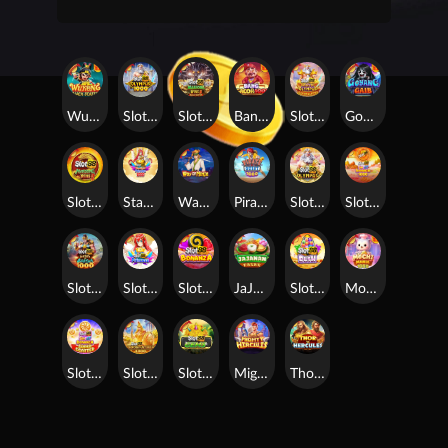
Wukong - Black Scatter
Slot88 Olympus 1000
Slot88 Mahjong Wins 3 Black Scatter
Bang Gacor 1000
Slot88 Gates of Olympus Super Scatter
Goyang Gaib
Slot88 Mahjong Wins 2
Starlight Princess 1000
Way of Ninja
Pirate Quest 1000
Slot88 Olympus
Slot88 Sweet Bonanza 1000
Slot88 Gates of Gatot Kaca 1000
Slot88 Princess
Slot88 Bonanza
JaJanan Pasar
Slot88 Rush
Mochi Mania 1000
Slot88 Sweet Bonanza Super Scatter
Slot88 Wisdom of Athena 1000
Slot88 Gems
Mighty Hercules
Thor vs Hercules