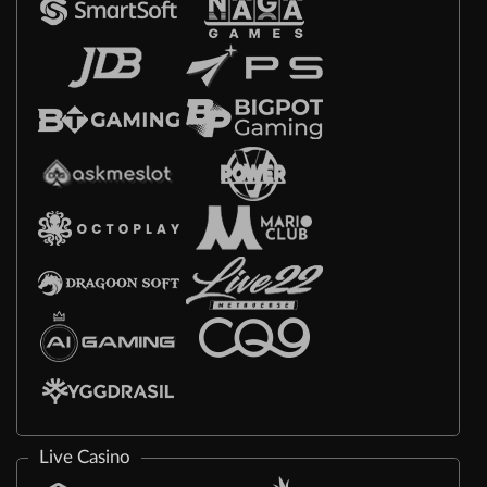
Live Casino